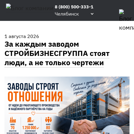
БЛОГ КОМПАНИИ
Главная
/
8 (800) 500-333-1
Блог
Челябинск
1 августа 2026
За каждым заводом
СТРОЙБИЗНЕСГРУППА стоят
люди, а не только чертежи