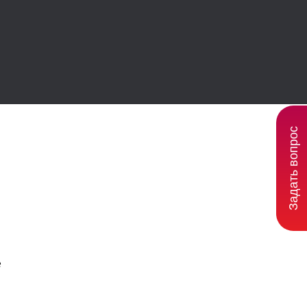
Задать вопрос
ы
е