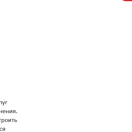
луг
чения.
троить
ся