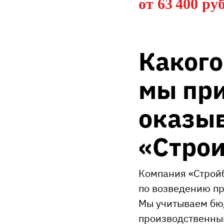
от 63 400 руб
Какого
мы пр
оказыв
«Строи
Компания «Стройб
по возведению пр
Мы учитываем бюд
производственный