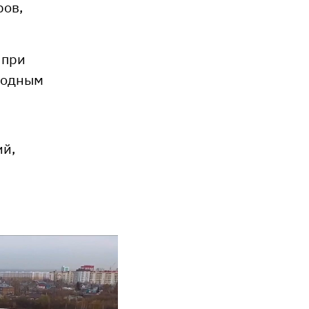
ров,
 при
ыгодным
ий,