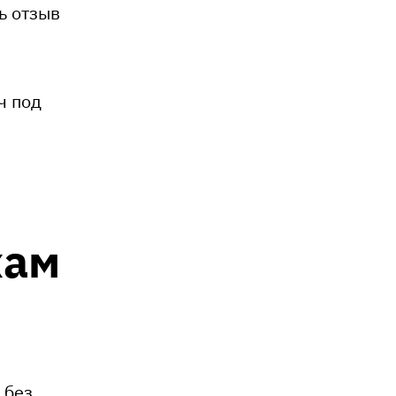
ь отзыв
ч под
хам
 без