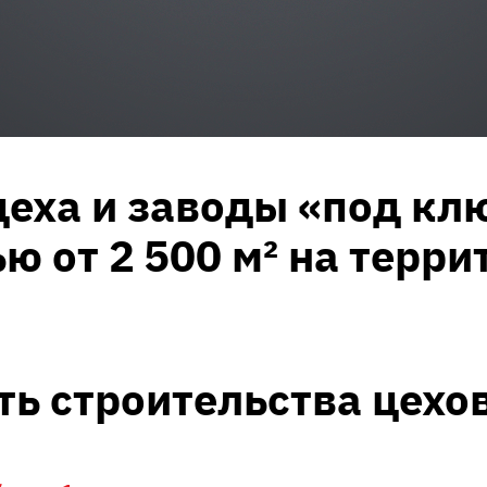
цеха и заводы «под кл
 от 2 500 м² на терри
ть строительства цехо