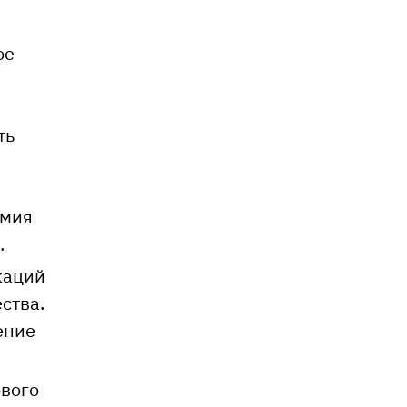
ое
ть
омия
.
каций
ства.
ение
ового