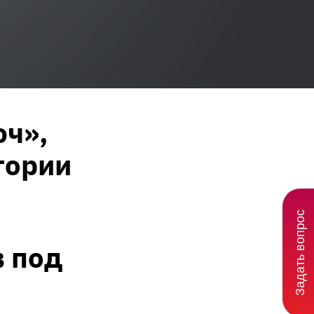
юч»,
тории
Задать вопрос
в под